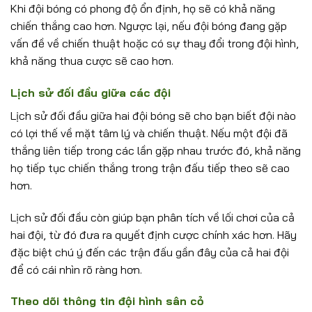
Khi đội bóng có phong độ ổn định, họ sẽ có khả năng
chiến thắng cao hơn. Ngược lại, nếu đội bóng đang gặp
vấn đề về chiến thuật hoặc có sự thay đổi trong đội hình,
khả năng thua cược sẽ cao hơn.
Lịch sử đối đầu giữa các đội
Lịch sử đối đầu giữa hai đội bóng sẽ cho bạn biết đội nào
có lợi thế về mặt tâm lý và chiến thuật. Nếu một đội đã
thắng liên tiếp trong các lần gặp nhau trước đó, khả năng
họ tiếp tục chiến thắng trong trận đấu tiếp theo sẽ cao
hơn.
Lịch sử đối đầu còn giúp bạn phân tích về lối chơi của cả
hai đội, từ đó đưa ra quyết định cược chính xác hơn. Hãy
đặc biệt chú ý đến các trận đấu gần đây của cả hai đội
để có cái nhìn rõ ràng hơn.
Theo dõi thông tin đội hình sân cỏ