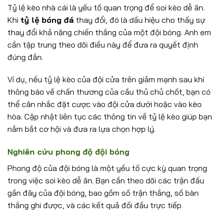
Tỷ lệ kèo nhà cái là yếu tố quan trọng để soi kèo dễ ăn.
Khi
tỷ lệ bóng đá
thay đổi, đó là dấu hiệu cho thấy sự
thay đổi khả năng chiến thắng của một đội bóng. Anh em
cần tập trung theo dõi điều này để đưa ra quyết định
đúng đắn.
Ví dụ, nếu tỷ lệ kèo của đội cửa trên giảm mạnh sau khi
thông báo về chấn thương của cầu thủ chủ chốt, bạn có
thể cân nhắc đặt cược vào đội cửa dưới hoặc vào kèo
hòa. Cập nhật liên tục các thông tin về tỷ lệ kèo giúp bạn
nắm bắt cơ hội và đưa ra lựa chọn hợp lý.
Nghiên cứu phong độ đội bóng
Phong độ của đội bóng là một yếu tố cực kỳ quan trọng
trong việc soi kèo dễ ăn. Bạn cần theo dõi các trận đấu
gần đây của đội bóng, bao gồm số trận thắng, số bàn
thắng ghi được, và các kết quả đối đầu trực tiếp.