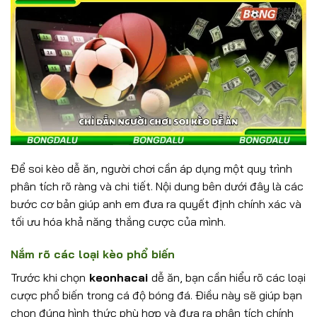
Để soi kèo dễ ăn, người chơi cần áp dụng một quy trình
phân tích rõ ràng và chi tiết. Nội dung bên dưới đây là các
bước cơ bản giúp anh em đưa ra quyết định chính xác và
tối ưu hóa khả năng thắng cược của mình.
Nắm rõ các loại kèo phổ biến
Trước khi chọn
keonhacai
dễ ăn, bạn cần hiểu rõ các loại
cược phổ biến trong cá độ bóng đá. Điều này sẽ giúp bạn
chọn đúng hình thức phù hợp và đưa ra phân tích chính