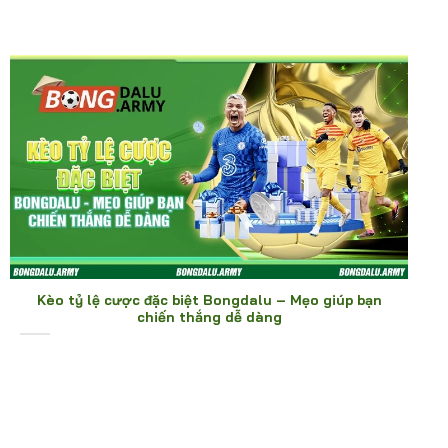
MEXICO LIGA DE EXPANSION MX
nhật liên tục để đảm bảo độ chính xác. Người dùng có
thể so sánh kèo châu Á, châu Âu, tài xỉu và nhiều loại
0.85
0.85
0/0.5
2.5
10.5
Tepatitlan FC
kèo khác. Giao diện hiển thị kèo rõ ràng, dễ dàng cho
08/08
-
-
0.95
0.95
U
01:00
Club Atletico La Paz
việc phân tích và đưa ra lựa chọn. Đây là công cụ
không thể thiếu cho những ai quan tâm đến cá cược
0.92
1.02
0/0.5
2.5
bóng đá.
Alacranes de Durango
08/08
-
-
0.87
0.77
U
01:00
Piratas FC
Tỷ số bóng đá trực tiếp
Tính năng tỷ số trực tiếp cho phép người dùng theo
VĐQG ARMENIA
dõi nhiều trận đấu cùng lúc. Tỷ số được cập nhật từng
giây, đi kèm thông tin chi tiết như thời gian và sự kiện
Gandzasar Kapan
-
-
12:00
FC Syunik
trong trận. Giao diện trực quan, tương thích trên cả
Kèo tỷ lệ cược đặc biệt Bongdalu – Mẹo giúp bạn
chiến thắng dễ dàng
điện thoại và máy tính, mang lại trải nghiệm sống động.
0.82
0.92
0/0.5
2.5
Ararat-Armenia FC
Người dùng cảm nhận như đang có mặt tại sân vận
-
-
0.97
0.87
15:00
U
Urartu
động thực thụ.
Bảng xếp hạng được cập nhật liên tục
0.75
0.85
0
2.5
Ararat Yerevan
-
-
1.05
0.95
15:00
U