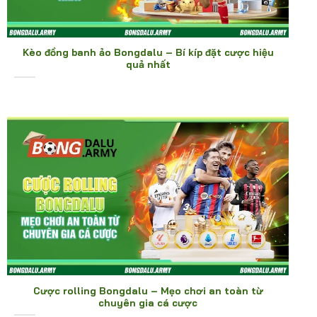
0.85
1.02
1/1.5
3
9.5
Cork City
-
-
0.95
0.77
18:45
U
Kèo đồng banh ảo Bongdalu – Bí kíp đặt cược hiệu
Kerry FC
quả nhất
Bongdalu
không ngừng nỗ lực để mang lại giá trị tốt
1.00
0.95
0.5
2.5/3
8.5
nhất cho người hâm mộ. Dưới đây là những sứ mệnh
UC Dublin
-
-
0.80
0.85
18:45
U
và mục tiêu cụ thể mà trang web theo đuổi.
Wexford
Sứ mệnh cung cấp thông tin đáng tin cậy
VĐQG ROMANIA
Nền tảng cam kết mang đến dữ liệu bóng đá chính
xác, cập nhật liên tục. Mọi thông tin từ tỷ số, thẻ phạt
0.87
0.82
0
2/2.5
9.5
FC UT Arad
đến tỷ lệ kèo đều được kiểm chứng kỹ lưỡng. Trang
-
-
0.92
0.97
18:00
U
FC Rapid 1923
web đặt mục tiêu trở thành nguồn tham khảo hàng
đầu, giúp người dùng đưa ra quyết định đúng đắn. Độ
VĐQG URUGUAY
minh bạch và chất lượng luôn là ưu tiên số một của
trang web.
0.90
0.77
0
2
8.5
Cược rolling Bongdalu – Mẹo chơi an toàn từ
Cerro Largo
chuyên gia cá cược
-
-
0.90
1.02
22:00
U
Mục tiêu xây dựng cộng đồng bóng đá sôi động
CA Juventud