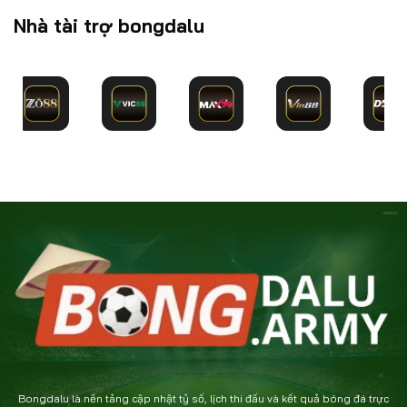
Bongdalu cung cấp bảng xếp hạng chi tiết cho mọi giải
Sadarakpat
đấu, từ quốc nội đến quốc tế. Thông tin bao gồm điểm
Nhà tài trợ bongdalu
số, hiệu số bàn thắng, số trận thắng, thua và hòa. Dữ
VĐQG BOSNIA & HERZEGOVINA
liệu được cập nhật ngay sau khi trận đấu kết thúc,
đảm bảo tính chính xác. Đây là nguồn tham khảo quan
0.90
0.80
2
8.5
FK Zeljeznicar
trọng để người hâm mộ đánh giá phong độ và thứ
-
-
0.90
1.00
18:00
0/0.5
U
BSK Banja Luka
hạng các đội.
Tin tức và phân tích chuyên sâu
VĐQG GEORGIA
Ngoài các chức năng chính, trang web còn cung cấp
0.90
0.92
0
2/2.5
8.5
tin tức bóng đá mới nhất từ khắp nơi. Người dùng có
FC Metalurgi Rustavi
-
-
0.90
0.87
16:00
U
thể đọc các bài phân tích, bình luận từ chuyên gia về
Torpedo Kutaisi
chiến thuật và phong độ đội bóng. Video highlight trận
đấu và thống kê chi tiết cũng được cập nhật thường
DANISH SUPERLIGA
xuyên. Những nội dung này làm tăng giá trị và sự hấp
0.87
0.97
dẫn của trang web.
3
10.5
Sonderjyske
-
-
0.92
0.82
17:00
0.5
U
Viborg
Những bộ môn thể thao bongdalu cập
Bongdalu là nền tảng cập nhật tỷ số, lịch thi đấu và kết quả bóng đá trực