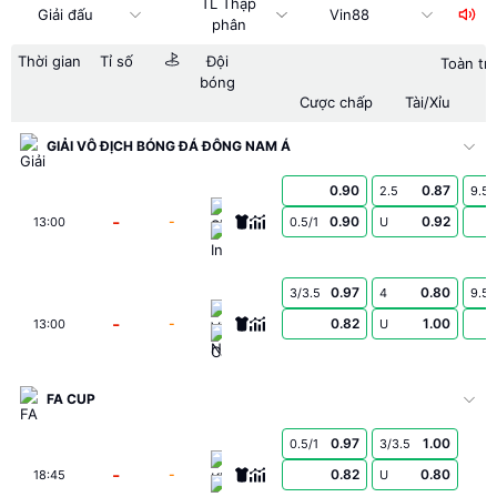
TL Thập
Giải đấu
Vin88
phân
Thời gian
Tỉ số
Đội
Toàn tr
bóng
Cược chấp
Tài/Xỉu
GIẢI VÔ ĐỊCH BÓNG ĐÁ ĐÔNG NAM Á
0.90
0.87
2.5
9.5
Singapore
-
-
0.90
0.92
13:00
0.5/1
U
Indonesia
0.97
0.80
3/3.5
4
9.5
Việt Nam
-
-
0.82
1.00
13:00
U
Campuchia
FA CUP
0.97
1.00
0.5/1
3/3.5
Kingstonian
-
-
0.82
0.80
18:45
U
Hastings United