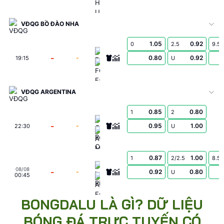
VĐQG BỒ ĐÀO NHA
1.05
0.92
0
2.5
9.5
Estoril
-
-
0.80
0.92
19:15
U
FC Famalicao
VĐQG ARGENTINA
0.85
0.80
1
2
CA Rosario Central
-
-
0.95
1.00
22:30
U
Aldosivi Mar del Plata
0.87
1.00
1
2/2.5
8.5
Independiente Rivadavia
08/08
-
-
0.92
0.80
U
00:45
AA Estudiantes (Río Cuarto)
BONGDALU LÀ GÌ? DỮ LIỆU
HẠNG 2 HÀ LAN
BÓNG ĐÁ TRỰC TUYẾN CÓ