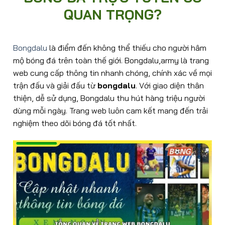
0.95
0.90
1/1.5
3/3.5
10.5
QUAN TRỌNG?
Dordrecht
-
-
0.85
0.90
18:00
U
Ajax Amsterdam U21
Bongdalu
là điểm đến không thể thiếu cho người hâm
1.00
1.02
0/0.5
3/3.5
10.5
Emmen
mộ bóng đá trên toàn thế giới. Bongdalu,army là trang
-
-
0.80
0.77
18:00
U
Roda JC
web cung cấp thông tin nhanh chóng, chính xác về mọi
trận đấu và giải đấu từ
bongdalu
. Với giao diện thân
0.95
0.85
3
10.5
thiện, dễ sử dụng, Bongdalu thu hút hàng triệu người
FC Oss
-
-
0.85
0.95
18:00
0.5/1
U
dùng mỗi ngày. Trang web luôn cam kết mang đến trải
NAC Breda
nghiệm theo dõi bóng đá tốt nhất.
0.85
0.97
3
VVV Venlo
-
-
0.95
0.82
18:00
0/0.5
U
Heracles Almelo
1.02
0.90
0/0.5
3
9.5
Vitesse Arnhem
-
-
0.77
0.90
18:00
U
RKC Waalwijk