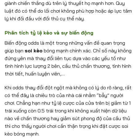
giành chiến thắng dù trên lý thuyết họ mạnh hơn. Quy
luật đó có thể do lối chơi không phù hợp hoặc áp lực tâm
lý khi đối đầu với đối thủ cụ thể này.
Phân tích tỷ lệ kèo và sự biến động
Biến động odds là một trong những vấn đề quan trọng
giúp bạn
soi kèo
bóng mạnh chính xác. Chỉ số này không
đứng yên mà thay đổi liên tục dựa vào các yếu tố như
tình hình lực lượng 2 bên, cầu thủ chấn thương, tình hình
thời tiết, huấn luyện viên,…
Khi odds thay đổi đột ngột mà không có lý do rõ ràng, rất
có thể đây là chiêu trò của nhà cái nhằm “bẫy” người
chơi. Chẳng hạn như tỷ lệ cược của cửa trên bị giảm từ 1
trái xuống còn 0.5 trái trong khi không xuất hiện dữ liệu
nào về chấn thương hay giảm sút phong độ của cầu thủ
thì cho thấy người chơi cần thận trọng khi đặt cược soi
kèo bóng mạnh.