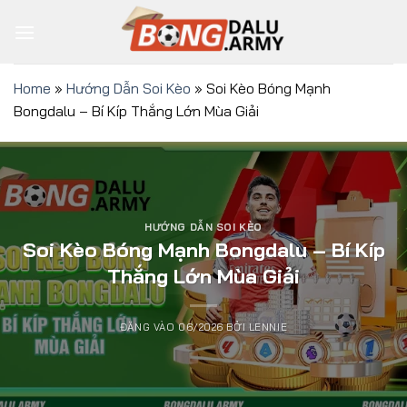
Bỏ
qua
nội
dung
Home
»
Hướng Dẫn Soi Kèo
»
Soi Kèo Bóng Mạnh
Bongdalu – Bí Kíp Thắng Lớn Mùa Giải
HƯỚNG DẪN SOI KÈO
Soi Kèo Bóng Mạnh Bongdalu – Bí Kíp
Thắng Lớn Mùa Giải
ĐĂNG VÀO
06/2026
BỞI
LENNIE