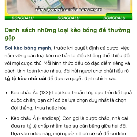
Danh sách những loại kèo bóng đá thường
gặp
Soi kèo bóng mạnh
, trước khi quyết định cá cược, việc
nắm vững các loại kèo cơ bản là điều không thể thiếu đối
với mọi cược thủ. Mỗi hình thức đều có đặc điểm riêng và
cách tính toán khác nhau, đòi hỏi người chơi phải hiểu rõ
tỷ lệ kèo nhà cái
để đưa ra quyết định chính xác.
Kèo châu Âu (1X2): Loại kèo thuần túy dựa trên kết quả
cuộc chiến, bạn chỉ có ba lựa chọn duy nhất là chọn
đội thắng, thua hoặc hòa.
Kèo châu Á (Handicap): Còn gọi là cược chấp, nhà cái
đưa ra tỷ lệ chấp nhằm tạo sự cân bằng giữa hai đội.
Dựa vào odds này, mọi người sẽ có cơ sở để soi kèo