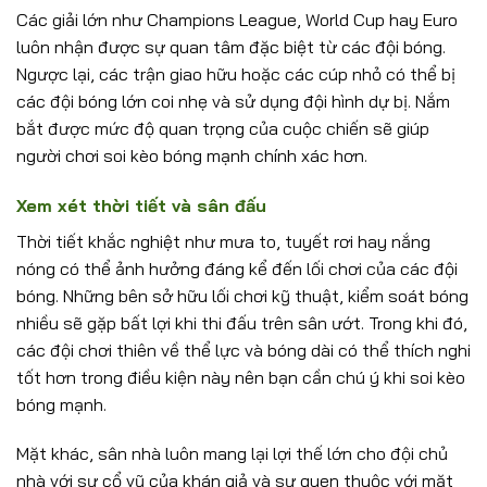
Các giải lớn như Champions League, World Cup hay Euro
luôn nhận được sự quan tâm đặc biệt từ các đội bóng.
Ngược lại, các trận giao hữu hoặc các cúp nhỏ có thể bị
các đội bóng lớn coi nhẹ và sử dụng đội hình dự bị. Nắm
bắt được mức độ quan trọng của cuộc chiến sẽ giúp
người chơi soi kèo bóng mạnh chính xác hơn.
Xem xét thời tiết và sân đấu
Thời tiết khắc nghiệt như mưa to, tuyết rơi hay nắng
nóng có thể ảnh hưởng đáng kể đến lối chơi của các đội
bóng. Những bên sở hữu lối chơi kỹ thuật, kiểm soát bóng
nhiều sẽ gặp bất lợi khi thi đấu trên sân ướt. Trong khi đó,
các đội chơi thiên về thể lực và bóng dài có thể thích nghi
tốt hơn trong điều kiện này nên bạn cần chú ý khi soi kèo
bóng mạnh.
Mặt khác, sân nhà luôn mang lại lợi thế lớn cho đội chủ
nhà với sự cổ vũ của khán giả và sự quen thuộc với mặt