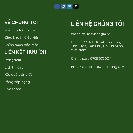
VỀ CHÚNG TÔI
LIÊN HỆ CHÚNG TÔI
Miễn trừ trách nhiệm
Website: maxbangla.tv
Điều khoản điều kiện
Địa chỉ: 59A Đ. Kênh Tân Hóa, Tân
Chính sách bảo mật
Thới Hoà, Tân Phú, Hồ Chí Minh,
Việt Nam
LIÊN KẾT HỮU ÍCH
Điện thoại: 0789385004
Bongdalu
Email:
Supports@maxbangla.tv
Lịch thi đấu
Kết quả bóng đá
Bảng xếp hạng
Livescore