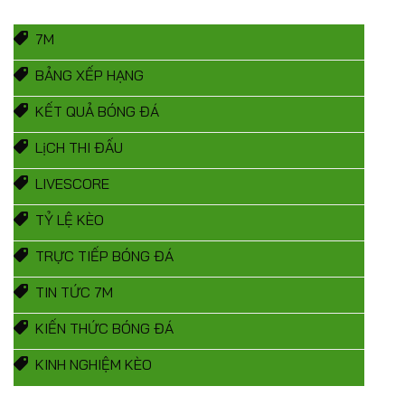
7M
BẢNG XẾP HẠNG
KẾT QUẢ BÓNG ĐÁ
LịCH THI ĐẤU
LIVESCORE
TỶ LỆ KÈO
TRỰC TIẾP BÓNG ĐÁ
TIN TỨC 7M
KIẾN THỨC BÓNG ĐÁ
KINH NGHIỆM KÈO