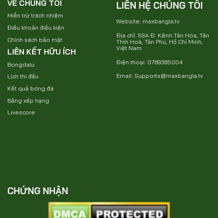
VỀ CHÚNG TÔI
LIÊN HỆ CHÚNG TÔI
Miễn trừ trách nhiệm
Website: maxbangla.tv
Điều khoản điều kiện
Địa chỉ: 59A Đ. Kênh Tân Hóa, Tân
Chính sách bảo mật
Thới Hoà, Tân Phú, Hồ Chí Minh,
Việt Nam
LIÊN KẾT HỮU ÍCH
Điện thoại: 0789385004
Bongdalu
Email:
Supports@maxbangla.tv
Lịch thi đấu
Kết quả bóng đá
Bảng xếp hạng
Livescore
CHỨNG NHẬN