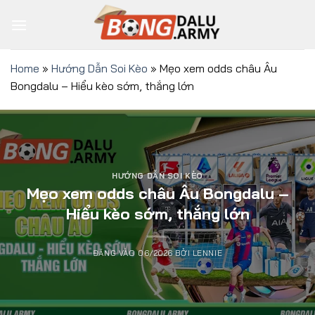
Bỏ
qua
nội
dung
Home
»
Hướng Dẫn Soi Kèo
»
Mẹo xem odds châu Âu
Bongdalu – Hiểu kèo sớm, thắng lớn
HƯỚNG DẪN SOI KÈO
Mẹo xem odds châu Âu Bongdalu –
Hiểu kèo sớm, thắng lớn
ĐĂNG VÀO
06/2026
BỞI
LENNIE