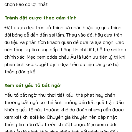
chọn kèo có lợi nhất.
Tránh đặt cược theo cảm tính
Đặt cược dựa trên sở thích cá nhân hoặc sự yêu thích
đội bóng dễ dẫn đến sai lầm. Thay vào đó, hãy dựa trên
dữ liệu và phân tích khách quan để đưa ra lựa chọn. Các
nền tảng uy tín cung cấp thông tin chi tiết, hỗ trợ soi kèo
chính xác. Mẹo xem odds châu Âu là luôn ưu tiên lý trí khi
phân tích kèo. Quyết định dựa trên dữ liệu tăng cơ hội
thắng đáng kể.
Xem xét yếu tố bất ngờ
Yếu tố bất ngờ như thời tiết xấu, thẻ phạt hay chấn
thương bất ngờ có thể ảnh hưởng đến kết quả trận đấu.
Những yếu tố này thường khó dự đoán nhưng cần được
xem xét khi soi kèo. Chuyên gia khuyên nên cập nhật
thông tin trận đấu trước khi đặt cược. Mẹo xem odds
châu Âu là dành thời gian phân tích bối cảnh trận đấu.