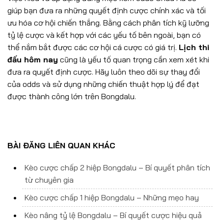
giúp bạn đưa ra những quyết định cược chính xác và tối
ưu hóa cơ hội chiến thắng. Bằng cách phân tích kỹ lưỡng
tỷ lệ cược và kết hợp với các yếu tố bên ngoài, bạn có
thể nắm bắt được các cơ hội cá cược có giá trị.
Lịch thi
đấu hôm nay
cũng là yếu tố quan trọng cần xem xét khi
đưa ra quyết định cược. Hãy luôn theo dõi sự thay đổi
của odds và sử dụng những chiến thuật hợp lý để đạt
được thành công lớn trên Bongdalu.
BÀI ĐĂNG LIÊN QUAN KHÁC
Kèo cược chấp 2 hiệp Bongdalu – Bí quyết phân tích
từ chuyên gia
Kèo cược chấp 1 hiệp Bongdalu – Những mẹo hay
Kèo nâng tỷ lệ Bongdalu – Bí quyết cược hiệu quả