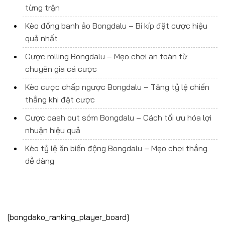
từng trận
Kèo đồng banh ảo Bongdalu – Bí kíp đặt cược hiệu
quả nhất
Cược rolling Bongdalu – Mẹo chơi an toàn từ
chuyên gia cá cược
Kèo cược chấp ngược Bongdalu – Tăng tỷ lệ chiến
thắng khi đặt cược
Cược cash out sớm Bongdalu – Cách tối ưu hóa lợi
nhuận hiệu quả
Kèo tỷ lệ ăn biến động Bongdalu – Mẹo chơi thắng
dễ dàng
[bongdako_ranking_player_board]