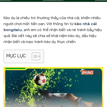
Kèo dụ là chiêu trò thường thấy của nhà cái, khiến nhiều
người chơi mất tiền oan. Với thông tin từ
kèo nhà cái
bongdalu
, anh em có thể nhận biết và né tránh bẫy hiệu
quả. Bài viết này sẽ chia sẻ khái niệm kèo dụ, dấu hiệu
nhận biết và mẹo tránh kèo dụ thực chiến.
MỤC LỤC