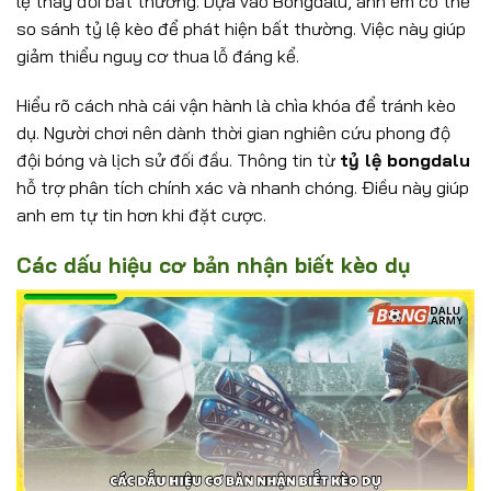
lệ thay đổi bất thường. Dựa vào Bongdalu, anh em có thể
so sánh tỷ lệ kèo để phát hiện bất thường. Việc này giúp
giảm thiểu nguy cơ thua lỗ đáng kể.
Hiểu rõ cách nhà cái vận hành là chìa khóa để tránh kèo
dụ. Người chơi nên dành thời gian nghiên cứu phong độ
đội bóng và lịch sử đối đầu. Thông tin từ
tỷ lệ bongdalu
hỗ trợ phân tích chính xác và nhanh chóng. Điều này giúp
anh em tự tin hơn khi đặt cược.
Các dấu hiệu cơ bản nhận biết kèo dụ