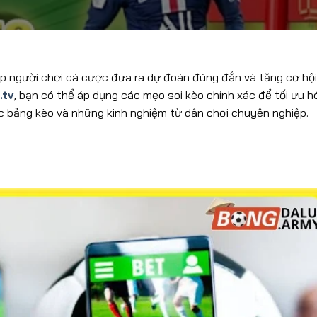
úp người chơi cá cược đưa ra dự đoán đúng đắn và tăng cơ hội
.tv
, bạn có thể áp dụng các mẹo soi kèo chính xác để tối ưu h
đọc bảng kèo và những kinh nghiệm từ dân chơi chuyên nghiệp.