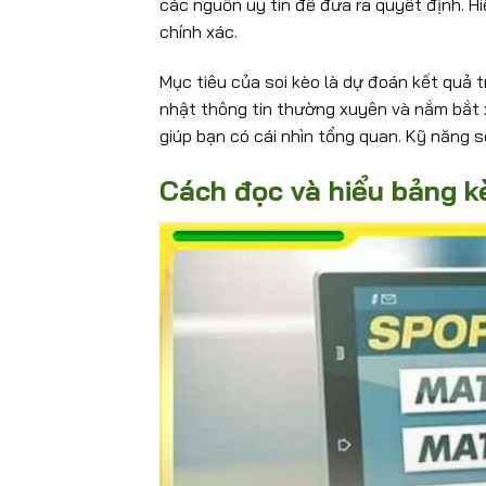
các nguồn uy tín để đưa ra quyết định. Hi
chính xác.
Mục tiêu của soi kèo là dự đoán kết quả t
nhật thông tin thường xuyên và nắm bắt x
giúp bạn có cái nhìn tổng quan. Kỹ năng s
Cách đọc và hiểu bảng k