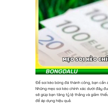
Để soi kèo bóng đá thành công, bạn cần á
Những mẹo soi kèo chính xác dưới đây đư
sẽ giúp bạn tăng tỷ lệ thắng và giảm thiể
để áp dụng hiệu quả.