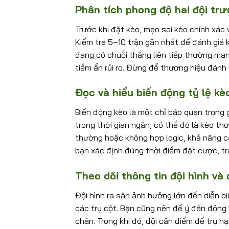
Phân tích phong độ hai đội trư
Trước khi đặt kèo, mẹo soi kèo chính xác 
Kiểm tra 5–10 trận gần nhất để đánh giá k
đang có chuỗi thắng liên tiếp thường mang 
tiềm ẩn rủi ro. Đừng để thương hiệu đánh 
Đọc và hiểu biến động tỷ lệ kè
Biến động kèo là một chỉ báo quan trọng
trong thời gian ngắn, có thể đó là kèo th
thường hoặc không hợp logic, khả năng ca
bạn xác định đúng thời điểm đặt cược, tr
Theo dõi thông tin đội hình và
Đội hình ra sân ảnh hưởng lớn đến diễn bi
các trụ cột. Bạn cũng nên để ý đến động l
chân. Trong khi đó, đội cần điểm để trụ h