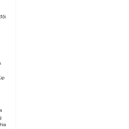
đội.
h
iúp
a
g
hìa