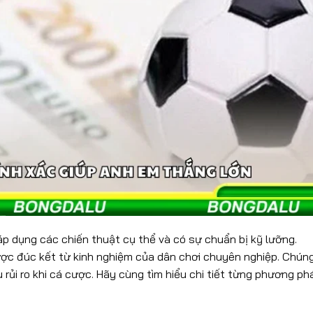
p dụng các chiến thuật cụ thể và có sự chuẩn bị kỹ lưỡng.
ợc đúc kết từ kinh nghiệm của dân chơi chuyên nghiệp. Chún
u rủi ro khi cá cược. Hãy cùng tìm hiểu chi tiết từng phương ph