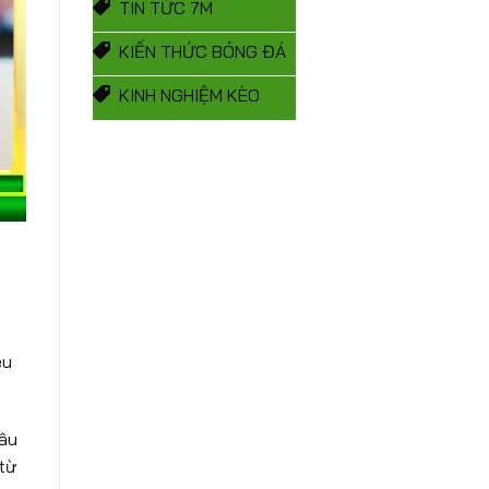
TIN TỨC 7M
KIẾN THỨC BÓNG ĐÁ
KINH NGHIỆM KÈO
ệu
hâu
 từ