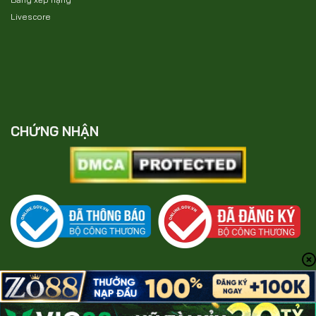
Livescore
CHỨNG NHẬN