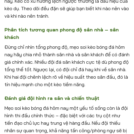
nay. Kèo có xu hướng lệch ngược thường là dấu hiệu của
kèo dụ. Theo dõi đều đặn sẽ giúp bạn biết khi nào nên vào
và khi nào nên tránh.
Phân tích tương quan phong độ sân nhà – sân
khách
Đừng chỉ nhìn tổng phong độ, mẹo soi kèo bóng đá hôm
nay hãy chia nhỏ thành sân nhà và sân khách để có đánh
giá chính xác. Nhiều đội đá sân khách cực tệ dù phong độ
tổng thể tốt. Ngược lại, có đội chỉ đá hay khi về sân nhà.
Khi hai đội chênh lệch rõ về hiệu suất theo sân đấu, đó là
tín hiệu mạnh cho một kèo tiềm năng.
Đánh giá đội hình ra sân và chiến thuật
Mẹo soi kèo bóng đá hôm nay một yếu tố sống còn là đội
hình thi đấu chính thức – đặc biệt với các trụ cột như
tiền đạo chủ lực hay trung vệ hàng đầu. Nếu đội thiếu
nhân sự quan trọng, khả năng tấn công/phòng ngự sẽ bị