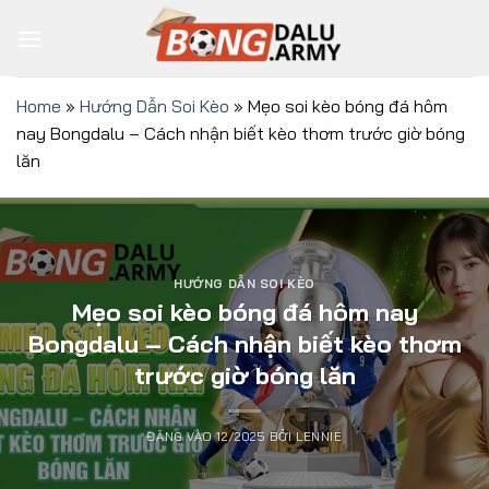
Bỏ
qua
nội
dung
Home
»
Hướng Dẫn Soi Kèo
»
Mẹo soi kèo bóng đá hôm
nay Bongdalu – Cách nhận biết kèo thơm trước giờ bóng
lăn
HƯỚNG DẪN SOI KÈO
Mẹo soi kèo bóng đá hôm nay
Bongdalu – Cách nhận biết kèo thơm
trước giờ bóng lăn
ĐĂNG VÀO
12/2025
BỞI
LENNIE