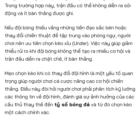
Trong trường hợp này, trận đấu có thể không diễn ra sôi
động và ít bàn thắng được ghi.
Nếu đội bóng thiếu vắng những tiền đạo sắc bén hoặc
thay đổi chiến thuật để tập trung vào phòng ngự, người
chơi nên ưu tiên chọn kèo xỉu (Under). Việc này giúp giảm
thiểu rủi ro khi đội bóng không thể tạo ra nhiều cơ hội và
trận đấu diễn ra chặt chẽ, ít bàn thắng.
Mẹo chọn kèo khi có thay đổi đội hình là một yếu tố quan
trọng giúp người chơi cá cược nâng cao cơ hội chiến
thắng. Điều này đòi hỏi người chơi phải phân tích kỹ lưỡng
các thông tin về đội hình, đánh giá sự ảnh hưởng của các
cầu thủ thay thế đến
tỷ số bóng đá
và từ đó chọn kèo
một cách chính xác.