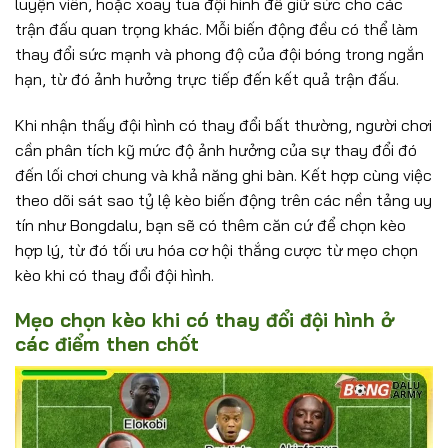
luyện viên, hoặc xoay tua đội hình để giữ sức cho các
trận đấu quan trọng khác. Mỗi biến động đều có thể làm
thay đổi sức mạnh và phong độ của đội bóng trong ngắn
hạn, từ đó ảnh hưởng trực tiếp đến kết quả trận đấu.
Khi nhận thấy đội hình có thay đổi bất thường, người chơi
cần phân tích kỹ mức độ ảnh hưởng của sự thay đổi đó
đến lối chơi chung và khả năng ghi bàn. Kết hợp cùng việc
theo dõi sát sao tỷ lệ kèo biến động trên các nền tảng uy
tín như Bongdalu, bạn sẽ có thêm căn cứ để chọn kèo
hợp lý, từ đó tối ưu hóa cơ hội thắng cược từ mẹo chọn
kèo khi có thay đổi đội hình.
Mẹo chọn kèo khi có thay đổi đội hình ở
các điểm then chốt