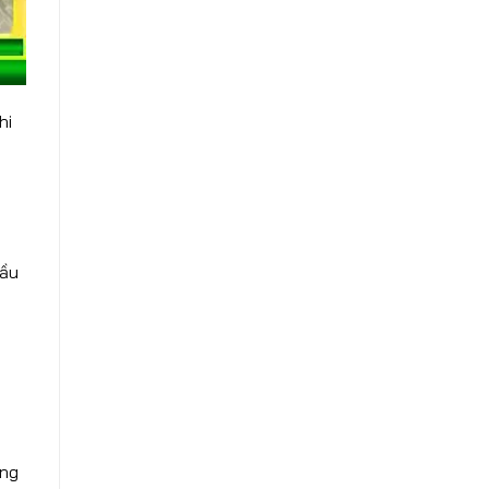
hi
đầu
ong