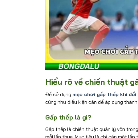
Hiểu rõ về chiến thuật 
Để sử dụng
mẹo chơi gấp thếp khi đổi
cũng như điều kiện cần để áp dụng thành
Gấp thếp là gì?
Gấp thếp là chiến thuật quản lý vốn tron
mỗi lần thua. Mục tiêu là chỉ cần một lần 