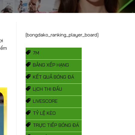
[bongdako_ranking_player_board]
ơi
điểm
7M
BẢNG XẾP HẠNG
KẾT QUẢ BÓNG ĐÁ
LịCH THI ĐẤU
LIVESCORE
TỶ LỆ KÈO
TRỰC TIẾP BÓNG ĐÁ