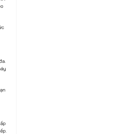
èo
ức
đa.
háy
bạn
hấp
ếp.