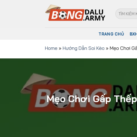
Bỏ
qua
nội
dung
TRANG CHỦ
BX
Home
»
Hướng Dẫn Soi Kèo
»
Mẹo Chơi Gấ
Mẹo Chơi Gấp Thếp