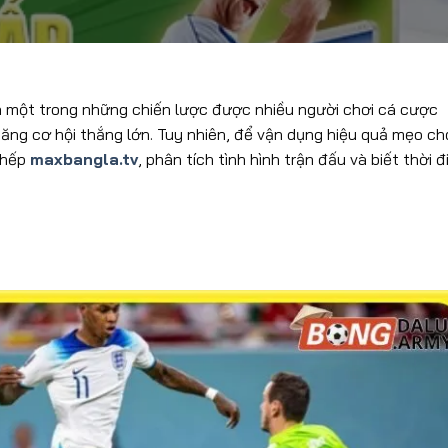
là một trong những chiến lược được nhiều người chơi cá cược
tăng cơ hội thắng lớn. Tuy nhiên, để vận dụng hiệu quả mẹo ch
 thếp
maxbangla.tv
, phân tích tình hình trận đấu và biết thời 