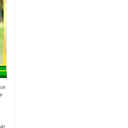
ách
ợp
hất