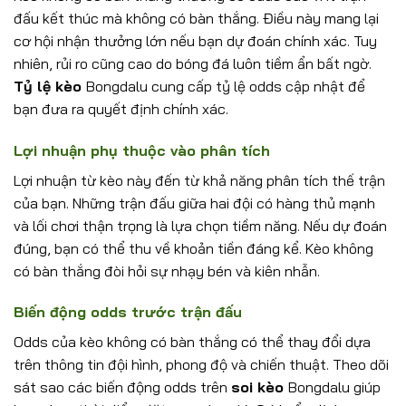
đấu kết thúc mà không có bàn thắng. Điều này mang lại
cơ hội nhận thưởng lớn nếu bạn dự đoán chính xác. Tuy
nhiên, rủi ro cũng cao do bóng đá luôn tiềm ẩn bất ngờ.
Tỷ lệ kèo
Bongdalu cung cấp tỷ lệ odds cập nhật để
bạn đưa ra quyết định chính xác.
Lợi nhuận phụ thuộc vào phân tích
Lợi nhuận từ kèo này đến từ khả năng phân tích thế trận
của bạn. Những trận đấu giữa hai đội có hàng thủ mạnh
và lối chơi thận trọng là lựa chọn tiềm năng. Nếu dự đoán
đúng, bạn có thể thu về khoản tiền đáng kể. Kèo không
có bàn thắng đòi hỏi sự nhạy bén và kiên nhẫn.
Biến động odds trước trận đấu
Odds của kèo không có bàn thắng có thể thay đổi dựa
trên thông tin đội hình, phong độ và chiến thuật. Theo dõi
sát sao các biến động odds trên
soi kèo
Bongdalu giúp