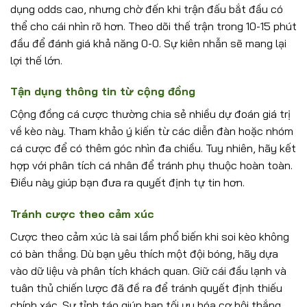
dụng odds cao, nhưng chờ đến khi trận đấu bắt đầu có
thể cho cái nhìn rõ hơn. Theo dõi thế trận trong 10-15 phút
đầu để đánh giá khả năng 0-0. Sự kiên nhẫn sẽ mang lại
lợi thế lớn.
Tận dụng thông tin từ cộng đồng
Cộng đồng cá cược thường chia sẻ nhiều dự đoán giá trị
về kèo này. Tham khảo ý kiến từ các diễn đàn hoặc nhóm
cá cược để có thêm góc nhìn đa chiều. Tuy nhiên, hãy kết
hợp với phân tích cá nhân để tránh phụ thuộc hoàn toàn.
Điều này giúp bạn đưa ra quyết định tự tin hơn.
Tránh cược theo cảm xúc
Cược theo cảm xúc là sai lầm phổ biến khi soi kèo không
có bàn thắng. Dù bạn yêu thích một đội bóng, hãy dựa
vào dữ liệu và phân tích khách quan. Giữ cái đầu lạnh và
tuân thủ chiến lược đã đề ra để tránh quyết định thiếu
chính xác. Sự tỉnh táo giúp bạn tối ưu hóa cơ hội thắng.