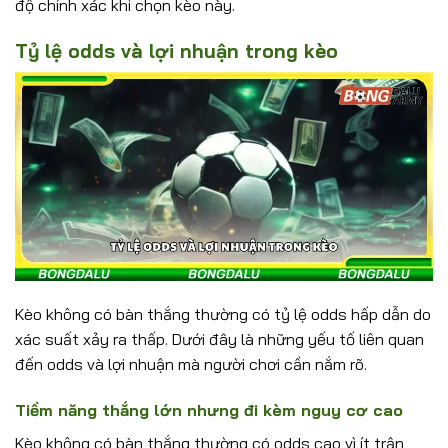
độ chính xác khi chọn kèo này.
Tỷ lệ odds và lợi nhuận trong kèo
Kèo không có bàn thắng thường có tỷ lệ odds hấp dẫn do
xác suất xảy ra thấp. Dưới đây là những yếu tố liên quan
đến odds và lợi nhuận mà người chơi cần nắm rõ.
Tiềm năng thắng lớn nhưng đi kèm nguy cơ cao
Kèo không có bàn thắng thường có odds cao vì ít trận