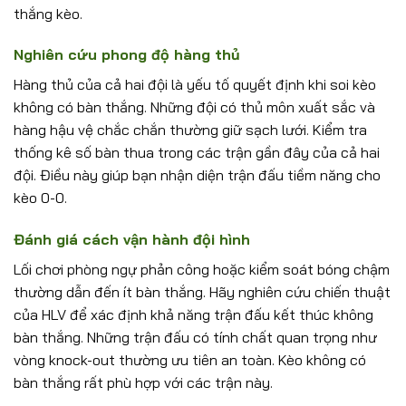
thắng kèo.
Nghiên cứu phong độ hàng thủ
Hàng thủ của cả hai đội là yếu tố quyết định khi soi kèo
không có bàn thắng. Những đội có thủ môn xuất sắc và
hàng hậu vệ chắc chắn thường giữ sạch lưới. Kiểm tra
thống kê số bàn thua trong các trận gần đây của cả hai
đội. Điều này giúp bạn nhận diện trận đấu tiềm năng cho
kèo 0-0.
Đánh giá cách vận hành đội hình
Lối chơi phòng ngự phản công hoặc kiểm soát bóng chậm
thường dẫn đến ít bàn thắng. Hãy nghiên cứu chiến thuật
của HLV để xác định khả năng trận đấu kết thúc không
bàn thắng. Những trận đấu có tính chất quan trọng như
vòng knock-out thường ưu tiên an toàn. Kèo không có
bàn thắng rất phù hợp với các trận này.