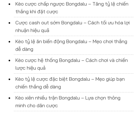
Kèo cược chấp ngược Bongdalu – Tăng tỷ lệ chiến
thắng khi đặt cược
Cược cash out sớm Bongdalu – Cách tối ưu hóa lợi
nhuận hiệu quả
Kèo tỷ lệ ăn biến động Bongdalu – Mẹo chơi thắng
dễ dàng
Kèo cược hệ thống Bongdalu – Cách chơi và chiến
lược hiệu quả
Kèo tỷ lệ cược đặc biệt Bongdalu – Mẹo giúp bạn
chiến thắng dễ dàng
Kèo xiên nhiều trận Bongdalu – Lựa chọn thông
minh cho dân cược