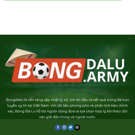
Bongdalu là nền tảng cập nhật tỷ số, lịch thi đấu và kết quả bóng đá trực
tuyến uy tín tại Việt Nam. Với dữ liệu phong phú và phân tích kèo chính
xác, Bóng Đá Lu hỗ trợ người dùng đưa ra lựa chọn hợp lý khi theo dõi
các giải đấu trong và ngoài nước.