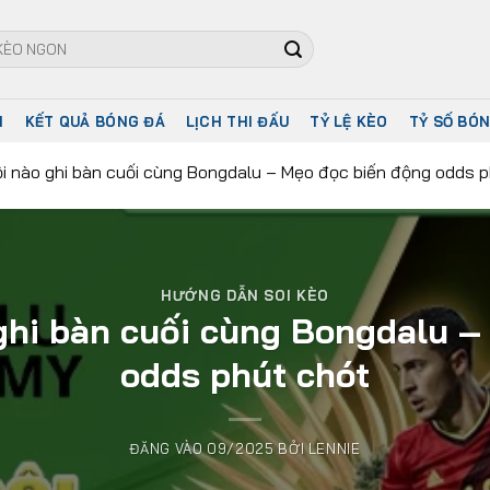
H
KẾT QUẢ BÓNG ĐÁ
LỊCH THI ĐẤU
TỶ LỆ KÈO
TỶ SỐ BÓ
i nào ghi bàn cuối cùng Bongdalu – Mẹo đọc biến động odds 
HƯỚNG DẪN SOI KÈO
ghi bàn cuối cùng Bongdalu –
odds phút chót
ĐĂNG VÀO
09/2025
BỞI
LENNIE