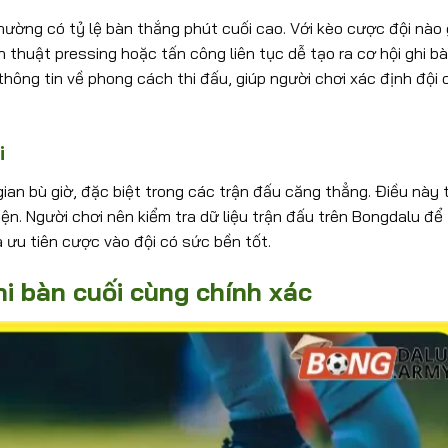
thường có tỷ lệ bàn thắng phút cuối cao. Với kèo cược đội nào 
 thuật pressing hoặc tấn công liên tục dễ tạo ra cơ hội ghi b
thông tin về phong cách thi đấu, giúp người chơi xác định đội 
i
gian bù giờ, đặc biệt trong các trận đấu căng thẳng. Điều này 
ện. Người chơi nên kiểm tra dữ liệu trận đấu trên Bongdalu để
 ưu tiên cược vào đội có sức bền tốt.
hi bàn cuối cùng chính xác