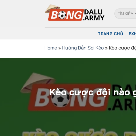
Bỏ
qua
nội
dung
TRANG CHỦ
BX
Home
»
Hướng Dẫn Soi Kèo
»
Kèo cược độ
Kèo cược đội nào 