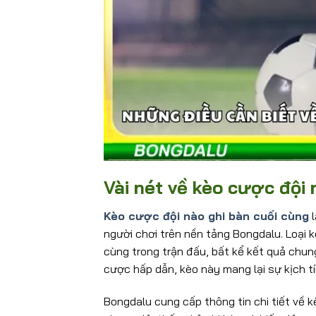
Vài nét về kèo cược đội 
Kèo cược đội nào ghi bàn cuối cùng
l
người chơi trên nền tảng Bongdalu. Loại 
cùng trong trận đấu, bất kể kết quả chung
cược hấp dẫn, kèo này mang lại sự kịch tí
Bongdalu cung cấp thông tin chi tiết về k