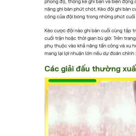
phong độ, thống kê ghi bàn và biến động 
năng ghi bàn phút chót. Kèo đội ghi bàn c
công của đội bóng trong những phút cuối
Kèo cược đội nào ghi bàn cuối cùng tập t
cuối trận hoặc thời gian bù giờ. Trên tran
phụ thuộc vào khả năng tấn công và xu h
mang lại lợi nhuận lớn nếu dự đoán chính 
Các giải đấu thường xuấ