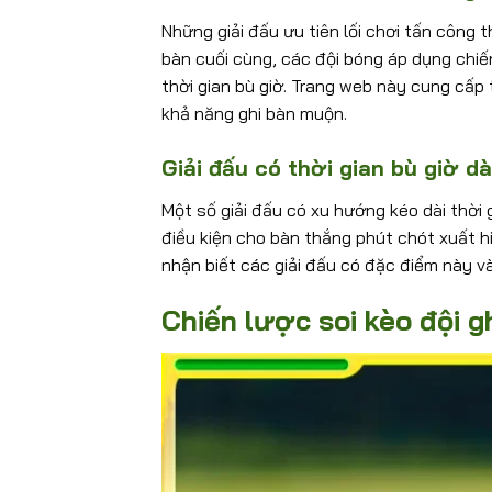
Những giải đấu ưu tiên lối chơi tấn công 
bàn cuối cùng, các đội bóng áp dụng chiến
thời gian bù giờ. Trang web này cung cấp 
khả năng ghi bàn muộn.
Giải đấu có thời gian bù giờ dà
Một số giải đấu có xu hướng kéo dài thời 
điều kiện cho bàn thắng phút chót xuất hi
nhận biết các giải đấu có đặc điểm này và
Chiến lược soi kèo đội g