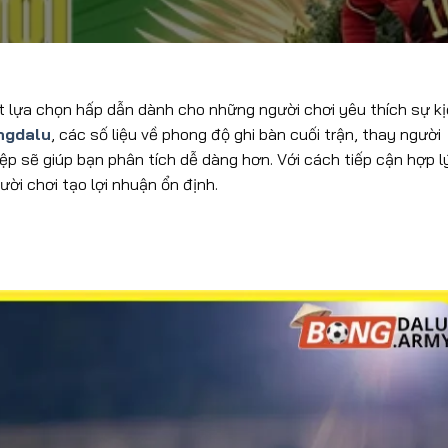
t lựa chọn hấp dẫn dành cho những người chơi yêu thích sự k
ngdalu
, các số liệu về phong độ ghi bàn cuối trận, thay người
ệp sẽ giúp bạn phân tích dễ dàng hơn. Với cách tiếp cận hợp l
ười chơi tạo lợi nhuận ổn định.