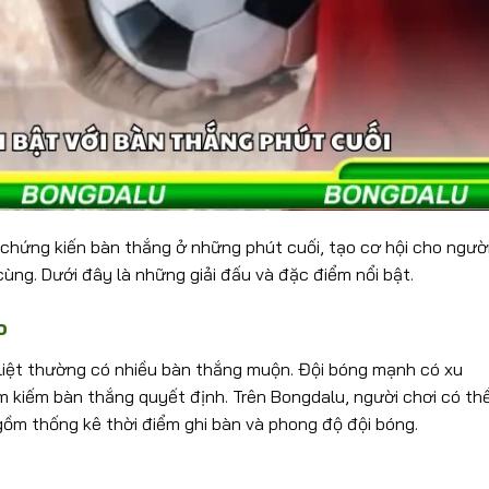
 chứng kiến bàn thắng ở những phút cuối, tạo cơ hội cho ngườ
ùng. Dưới đây là những giải đấu và đặc điểm nổi bật.
o
c liệt thường có nhiều bàn thắng muộn. Đội bóng mạnh có xu
m kiếm bàn thắng quyết định. Trên Bongdalu, người chơi có th
 gồm thống kê thời điểm ghi bàn và phong độ đội bóng.