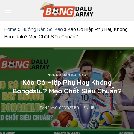
Bỏ
qua
nội
dung
Home
»
Hướng Dẫn Soi Kèo
»
Kèo Có Hiệp Phụ Hay Không
Bongdalu? Mẹo Chốt Siêu Chuẩn?
HƯỚNG DẪN SOI KÈO
Kèo Có Hiệp Phụ Hay Không
Bongdalu? Mẹo Chốt Siêu Chuẩn?
ĐĂNG VÀO
02/2026
BỞI
LENNIE