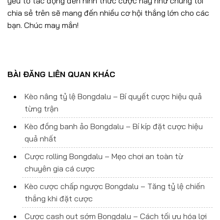
yếu tố tác động đến hình thức cược này như chúng tôi
chia sẻ trên sẽ mang đến nhiều cơ hội thắng lớn cho các
bạn. Chúc may mắn!
BÀI ĐĂNG LIÊN QUAN KHÁC
Kèo nâng tỷ lệ Bongdalu – Bí quyết cược hiệu quả
từng trận
Kèo đồng banh ảo Bongdalu – Bí kíp đặt cược hiệu
quả nhất
Cược rolling Bongdalu – Mẹo chơi an toàn từ
chuyên gia cá cược
Kèo cược chấp ngược Bongdalu – Tăng tỷ lệ chiến
thắng khi đặt cược
Cược cash out sớm Bongdalu – Cách tối ưu hóa lợi