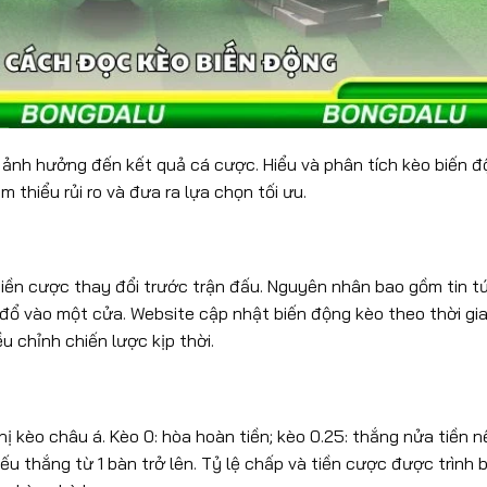
 ảnh hưởng đến kết quả cá cược. Hiểu và phân tích kèo biến 
m thiểu rủi ro và đưa ra lựa chọn tối ưu.
 tiền cược thay đổi trước trận đấu. Nguyên nhân bao gồm tin t
 đổ vào một cửa. Website cập nhật biến động kèo theo thời gi
u chỉnh chiến lược kịp thời.
hị kèo châu á. Kèo 0: hòa hoàn tiền; kèo 0.25: thắng nửa tiền n
nếu thắng từ 1 bàn trở lên. Tỷ lệ chấp và tiền cược được trình 