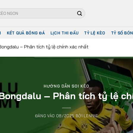
H
KẾT QUẢ BÓNG ĐÁ
LỊCH THI ĐẤU
TỶ LỆ KÈO
TỶ SỐ BÓ
Bongdalu – Phân tích tỷ lệ chính xác nhất
HƯỚNG DẪN SOI KÈO
Bongdalu – Phân tích tỷ lệ ch
ĐĂNG VÀO
08/2025
BỞI
LENNIE