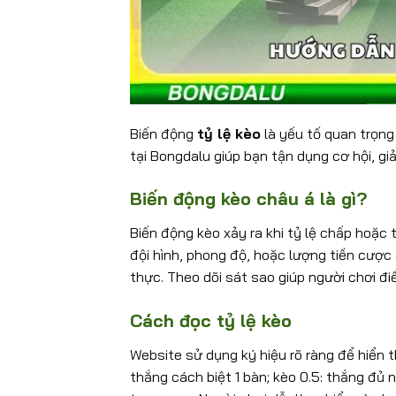
Biến động
tỷ lệ kèo
là yếu tố quan trọng
tại Bongdalu giúp bạn tận dụng cơ hội, giả
Biến động kèo châu á là gì?
Biến động kèo xảy ra khi tỷ lệ chấp hoặc
đội hình, phong độ, hoặc lượng tiền cược
thực. Theo dõi sát sao giúp người chơi điề
Cách đọc tỷ lệ kèo
Website sử dụng ký hiệu rõ ràng để hiển t
thắng cách biệt 1 bàn; kèo 0.5: thắng đủ 