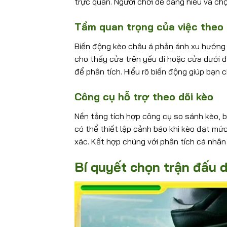
trực quan. Người chơi dễ dàng hiểu và ch
Tầm quan trọng của việc theo 
Biến động kèo châu á phản ánh xu hướng đ
cho thấy cửa trên yếu đi hoặc cửa dưới 
để phân tích. Hiểu rõ biến động giúp bạn 
Công cụ hỗ trợ theo dõi kèo
Nền tảng tích hợp công cụ so sánh kèo, bi
có thể thiết lập cảnh báo khi kèo đạt mứ
xác. Kết hợp chúng với phân tích cá nhân
Bí quyết chọn trận đấu 