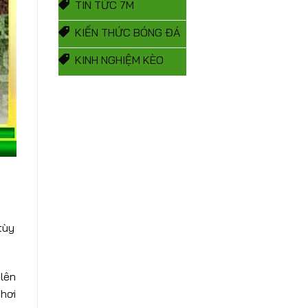
TIN TỨC 7M
KIẾN THỨC BÓNG ĐÁ
KINH NGHIỆM KÈO
tùy
 lên
chơi