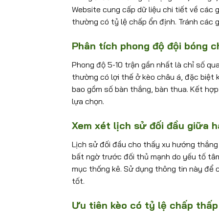
Website cung cấp dữ liệu chi tiết về các g
thường có tỷ lệ chấp ổn định. Tránh các g
Phân tích phong độ đội bóng ch
Phong độ 5-10 trận gần nhất là chỉ số qua
thường có lợi thế ở kèo châu á, đặc biệt 
bao gồm số bàn thắng, bàn thua. Kết hợp d
lựa chọn.
Xem xét lịch sử đối đầu giữa h
Lịch sử đối đầu cho thấy xu hướng thắng 
bất ngờ trước đối thủ mạnh do yếu tố tâm
mục thống kê. Sử dụng thông tin này để ch
tốt.
Ưu tiên kèo có tỷ lệ chấp thấp