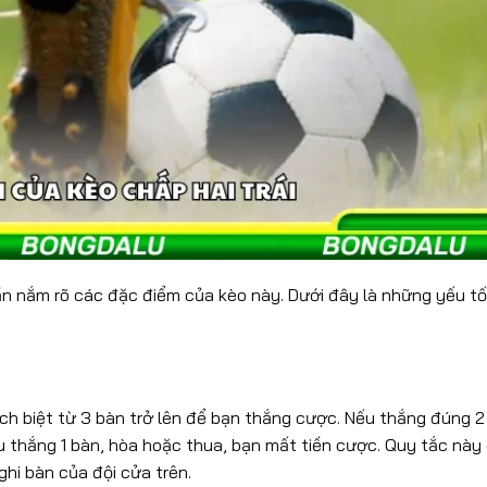
cần nắm rõ các đặc điểm của kèo này. Dưới đây là những yếu tố
ách biệt từ 3 bàn trở lên để bạn thắng cược. Nếu thắng đúng 2
 thắng 1 bàn, hòa hoặc thua, bạn mất tiền cược. Quy tắc này 
ghi bàn của đội cửa trên.