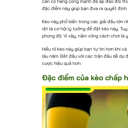
cần có hàng công mạnh để áp đảo đối thủ.
đặc điểm này giúp bạn đưa ra quyết định 
Kèo này phổ biến trong các giải đấu lớn 
rệt là cơ hội lý tưởng để đặt kèo này. Tuy
phong độ. Vì vậy, nắm vững cách chơi là 
Hiểu rõ kèo này giúp bạn tự tin hơn khi c
lâu năm. Bắt đầu với các trận đấu dễ dự 
cược hiệu quả hơn.
Đặc điểm của kèo chấp ha