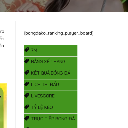
 rõ
[bongdako_ranking_player_board]
đến
ến
7M
BẢNG XẾP HẠNG
KẾT QUẢ BÓNG ĐÁ
LịCH THI ĐẤU
LIVESCORE
TỶ LỆ KÈO
TRỰC TIẾP BÓNG ĐÁ