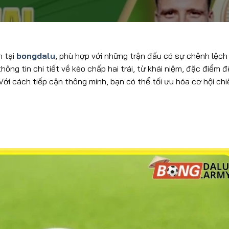
 tại
bongdalu
, phù hợp với những trận đấu có sự chênh lệch
thông tin chi tiết về kèo chấp hai trái, từ khái niệm, đặc điểm 
Với cách tiếp cận thông minh, bạn có thể tối ưu hóa cơ hội chi