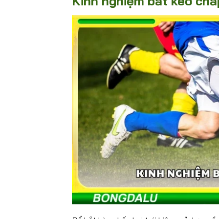
Kinh nghiệm bắt kèo chấp