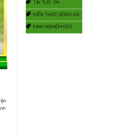
TIN TỨC 7M
KIẾN THỨC BÓNG ĐÁ
KINH NGHIỆM KÈO
rận
ính