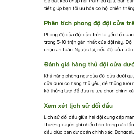
Để bắt kèo chấp hai trái hiệu quả, bạn cầ
tiết giúp bạn tối ưu hóa cơ hội chiến thắn
Phân tích phong độ đội cửa tr
Phong độ của đội cửa trên là yếu tố quan 
trong 5-10 trận gần nhất của đội này. Đội
chọn an toàn. Ngược lại, nếu đội cửa trê
Đánh giá hàng thủ đội cửa dư
Khả năng phòng ngự của đội cửa dưới quyế
cửa dưới có hàng thủ yếu, để thủng lưới n
kê thủng lưới để đưa ra lựa chọn chính xá
Xem xét lịch sử đối đầu
Lịch sử đối đầu giữa hai đội cung cấp ma
thường xuyên ghi nhiều bàn trong các lần 
đầu giúp bạn dự đoán chính xác. Bongdalu