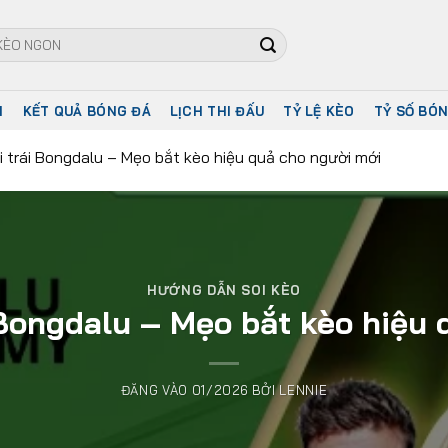
H
KẾT QUẢ BÓNG ĐÁ
LỊCH THI ĐẤU
TỶ LỆ KÈO
TỶ SỐ BÓ
i trái Bongdalu – Mẹo bắt kèo hiệu quả cho người mới
HƯỚNG DẪN SOI KÈO
 Bongdalu – Mẹo bắt kèo hiệu
ĐĂNG VÀO
01/2026
BỞI
LENNIE