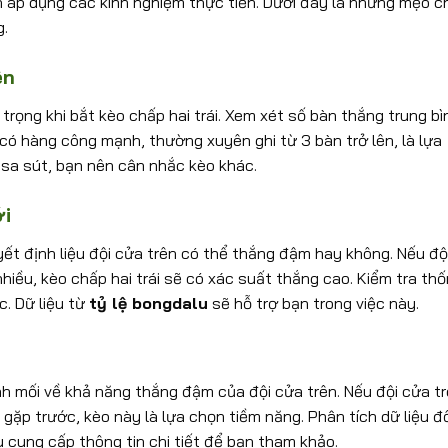
n áp dụng các kinh nghiệm thực tiễn. Dưới đây là những mẹo ch
g.
ên
trọng khi bắt kèo chấp hai trái. Xem xét số bàn thắng trung bì
 có hàng công mạnh, thường xuyên ghi từ 3 bàn trở lên, là lựa
n sa sút, bạn nên cân nhắc kèo khác.
ới
t định liệu đội cửa trên có thể thắng đậm hay không. Nếu độ
hiều, kèo chấp hai trái sẽ có xác suất thắng cao. Kiểm tra th
c. Dữ liệu từ
tỷ lệ bongdalu
sẽ hỗ trợ bạn trong việc này.
nh mối về khả năng thắng đậm của đội cửa trên. Nếu đội cửa t
gặp trước, kèo này là lựa chọn tiềm năng. Phân tích dữ liệu đố
 cung cấp thông tin chi tiết để bạn tham khảo.