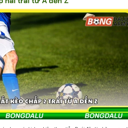
 hai trái từ A đến Z