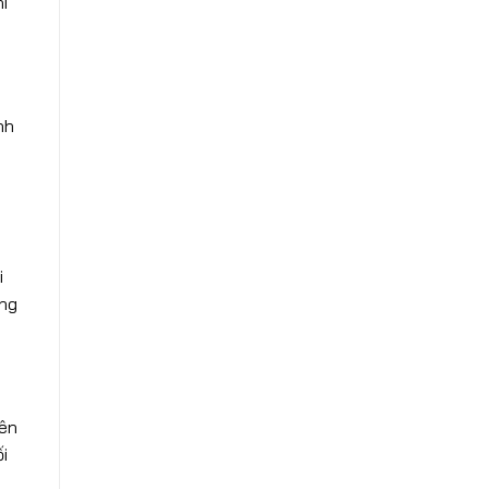
i
nh
i
ống
rên
i