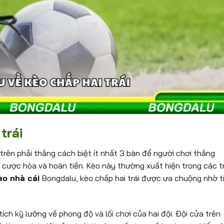
trái
 trên phải thắng cách biệt ít nhất 3 bàn để người chơi thắng
 cược hòa và hoàn tiền. Kèo này thường xuất hiện trong các t
kèo nhà cái
Bongdalu, kèo chấp hai trái được ưa chuộng nhờ t
tích kỹ lưỡng về phong độ và lối chơi của hai đội. Đội cửa trên