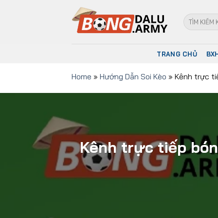
Bỏ
qua
nội
dung
TRANG CHỦ
BX
Home
»
Hướng Dẫn Soi Kèo
»
Kênh trực t
Kênh trực tiếp bó