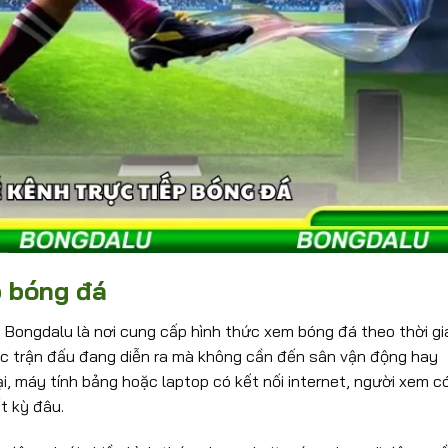
p bóng đá
á
Bongdalu là nơi cung cấp hình thức xem bóng đá theo thời gi
c trận đấu đang diễn ra mà không cần đến sân vận động hay
oại, máy tính bảng hoặc laptop có kết nối internet, người xem c
t kỳ đâu.