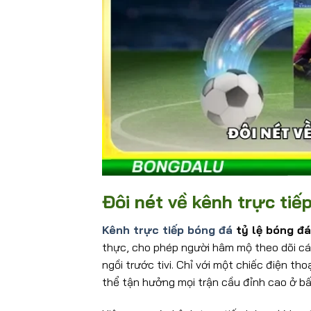
Đôi nét về kênh trực tiế
Kênh trực tiếp bóng đá
tỷ lệ bóng đ
thực, cho phép người hâm mộ theo dõi cá
ngồi trước tivi. Chỉ với một chiếc điện th
thể tận hưởng mọi trận cầu đỉnh cao ở bấ