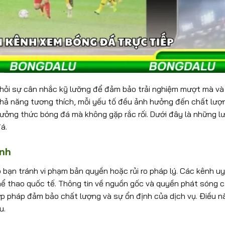
 hỏi sự cân nhắc kỹ lưỡng để đảm bảo trải nghiệm mượt mà và
khả năng tương thích, mỗi yếu tố đều ảnh hưởng đến chất lượ
ưởng thức bóng đá mà không gặp rắc rối. Dưới đây là những l
á.
ênh
 bạn tránh vi phạm bản quyền hoặc rủi ro pháp lý. Các kênh uy
hể thao quốc tế. Thông tin về nguồn gốc và quyền phát sóng 
ợp pháp đảm bảo chất lượng và sự ổn định của dịch vụ. Điều n
u.