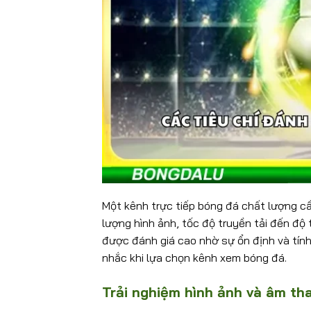
Một kênh trực tiếp bóng đá chất lượng cầ
lượng hình ảnh, tốc độ truyền tải đến độ 
được đánh giá cao nhờ sự ổn định và tính 
nhắc khi lựa chọn kênh xem bóng đá.
Trải nghiệm hình ảnh và âm th