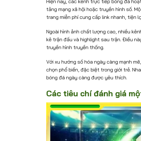
Hiện nay, các kênh trực tiếp bóng đá hoạ
tảng mạng xã hội hoặc truyền hình số. Mộ
trang miễn phí cung cấp link nhanh, tiện lợ
Ngoài hình ảnh chất lượng cao, nhiều kênh
kê trận đấu và highlight sau trận. Điều 
truyền hình truyền thống.
Với xu hướng số hóa ngày càng mạnh mẽ, 
chọn phổ biến, đặc biệt trong giới trẻ. Nha
bóng đá ngày càng được yêu thích.
Các tiêu chí đánh giá mộ