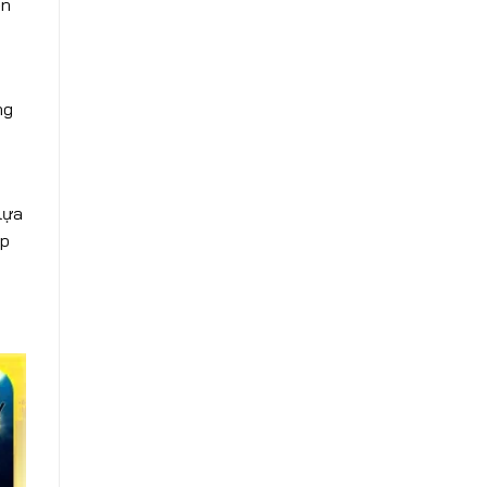
ền
ng
lựa
ếp