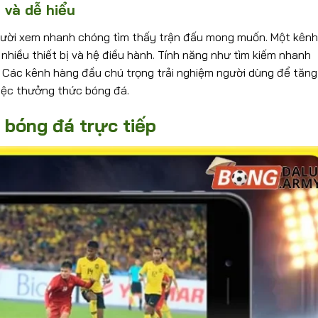
 và dễ hiểu
người xem nhanh chóng tìm thấy trận đấu mong muốn. Một kênh
 nhiều thiết bị và hệ điều hành. Tính năng như tìm kiếm nhanh
. Các kênh hàng đầu chú trọng trải nghiệm người dùng để tăng
 việc thưởng thức bóng đá.
 bóng đá trực tiếp