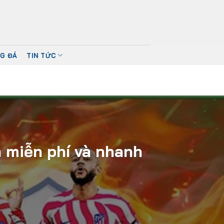
NG ĐÁ
TIN TỨC
 miễn phí và nhanh