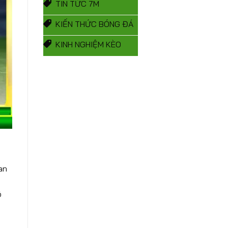
TIN TỨC 7M
KIẾN THỨC BÓNG ĐÁ
KINH NGHIỆM KÈO
an
ó