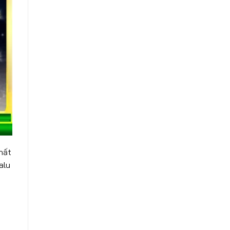
hất
alu