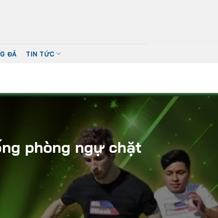
NG ĐÁ
TIN TỨC
ống phòng ngự chặt