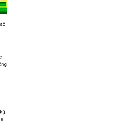
 số
c
đồng
 kỹ
óa