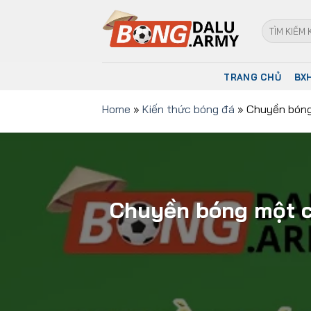
Bỏ
qua
nội
dung
TRANG CHỦ
BX
Home
»
Kiến thức bóng đá
»
Chuyền bóng
Chuyền bóng một c