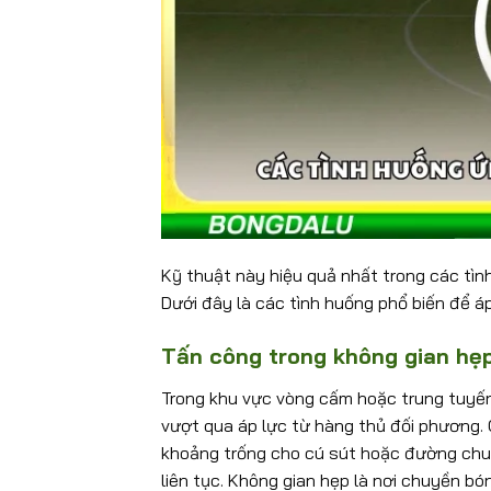
Kỹ thuật này hiệu quả nhất trong các tình
Dưới đây là các tình huống phổ biến để á
Tấn công trong không gian hẹ
Trong khu vực vòng cấm hoặc trung tuyến 
vượt qua áp lực từ hàng thủ đối phương. 
khoảng trống cho cú sút hoặc đường chuyề
liên tục. Không gian hẹp là nơi chuyền b