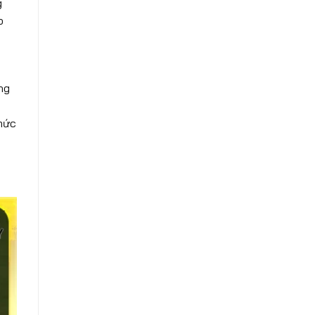
g
o
ng
 mức