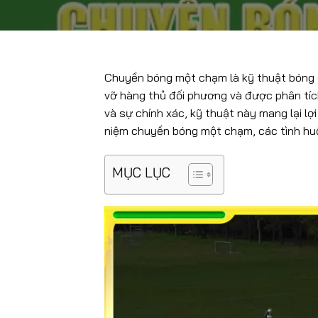
Chuyền bóng một chạm là kỹ thuật bóng đ
vỡ hàng thủ đối phương và được phân tích
và sự chính xác, kỹ thuật này mang lại lợi
niệm chuyền bóng một chạm, các tình huố
MỤC LỤC