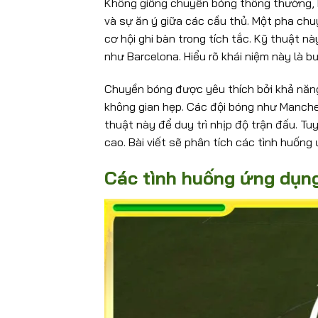
Không giống chuyền bóng thông thường, 
và sự ăn ý giữa các cầu thủ. Một pha ch
cơ hội ghi bàn trong tích tắc. Kỹ thuật 
như Barcelona. Hiểu rõ khái niệm này là b
Chuyền bóng được yêu thích bởi khả năng
không gian hẹp. Các đội bóng như Manche
thuật này để duy trì nhịp độ trận đấu. Tu
cao. Bài viết sẽ phân tích các tình huống
Các tình huống ứng dụn