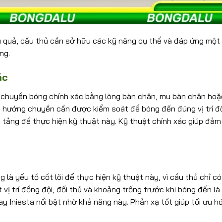
 quả, cầu thủ cần sở hữu các kỹ năng cụ thể và đáp ứng một
ng.
ác
g chuyền bóng chính xác bằng lòng bàn chân, mu bàn chân hoặ
à hướng chuyền cần được kiểm soát để bóng đến đúng vị trí 
 tảng để thực hiện kỹ thuật này. Kỹ thuật chính xác giúp đảm
là yếu tố cốt lõi để thực hiện kỹ thuật này, vì cầu thủ chỉ có
ị trí đồng đội, đối thủ và khoảng trống trước khi bóng đến là
y Iniesta nổi bật nhờ khả năng này. Phản xạ tốt giúp tối ưu h