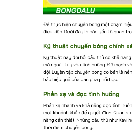
Để thực hiện chuyền bóng một chạm hiệu
điều kiện. Dưới đây là các yếu tố quan trọ
Kỹ thuật chuyền bóng chính x
Kỹ thuật này đòi hỏi cầu thủ có khả năn
má ngoài, tùy vào tình huống. Độ mạnh v
đội. Luyện tập chuyền bóng cơ bản là nền
bảo hiệu quả của các pha phối hợp.
Phản xạ và đọc tình huống
Phản xạ nhanh và khả năng đọc tình huống 
một khoảnh khắc để quyết định. Quan sát v
năng cần thiết. Những cầu thủ như Xavi ha
thời điểm chuyền bóng.