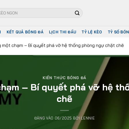
H
KẾT QUẢ BÓNG ĐÁ
LỊCH THI ĐẤU
TỶ LỆ KÈO
TỶ SỐ BÓ
 một chạm – Bí quyết phá vỡ hệ thống phòng ngự chặt chẽ
KIẾN THỨC BÓNG ĐÁ
hạm – Bí quyết phá vỡ hệ th
chẽ
ĐĂNG VÀO
06/2025
BỞI
LENNIE