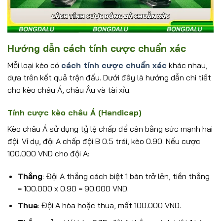
Hướng dẫn cách tính cược chuẩn xác
Mỗi loại kèo có
cách tính cược chuẩn xác
khác nhau,
dựa trên kết quả trận đấu. Dưới đây là hướng dẫn chi tiết
cho kèo châu Á, châu Âu và tài xỉu.
Tính cược kèo châu Á (Handicap)
Kèo châu Á sử dụng tỷ lệ chấp để cân bằng sức mạnh hai
đội. Ví dụ, đội A chấp đội B 0.5 trái, kèo 0.90. Nếu cược
100.000 VND cho đội A:
Thắng
: Đội A thắng cách biệt 1 bàn trở lên, tiền thắng
= 100.000 x 0.90 = 90.000 VND.
Thua
: Đội A hòa hoặc thua, mất 100.000 VND.