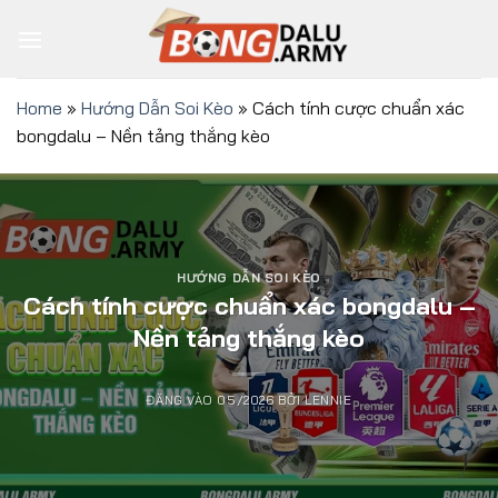
Bỏ
qua
nội
dung
Home
»
Hướng Dẫn Soi Kèo
»
Cách tính cược chuẩn xác
bongdalu – Nền tảng thắng kèo
HƯỚNG DẪN SOI KÈO
Cách tính cược chuẩn xác bongdalu –
Nền tảng thắng kèo
ĐĂNG VÀO
05/2026
BỞI
LENNIE