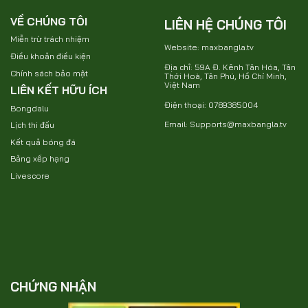
VỀ CHÚNG TÔI
LIÊN HỆ CHÚNG TÔI
Miễn trừ trách nhiệm
Website: maxbangla.tv
Điều khoản điều kiện
Địa chỉ: 59A Đ. Kênh Tân Hóa, Tân
Chính sách bảo mật
Thới Hoà, Tân Phú, Hồ Chí Minh,
Việt Nam
LIÊN KẾT HỮU ÍCH
Điện thoại: 0789385004
Bongdalu
Email:
Supports@maxbangla.tv
Lịch thi đấu
Kết quả bóng đá
Bảng xếp hạng
Livescore
CHỨNG NHẬN