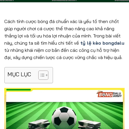
Cách tính cược bóng đá chuẩn xác
là yếu tố then chốt
giúp người chơi cá cược thể thao nâng cao khả năng
thắng lợi và tối ưu hóa lợi nhuận của mình. Trong bài viết
này, chúng ta sẽ tìm hiểu chi tiết về
tỷ lệ kèo bongdalu
từ những khái niệm cơ bản đến các công cụ hỗ trợ hiện
đại, xây dựng chiến lược cá cược vững chắc và hiệu quả.
MỤC LỤC