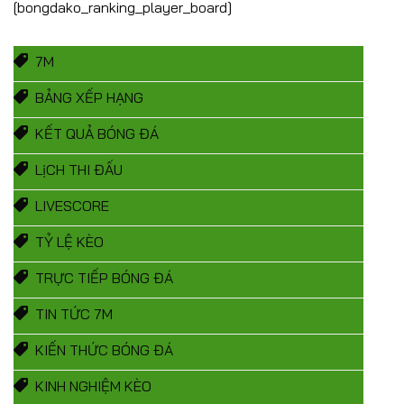
[bongdako_ranking_player_board]
7M
BẢNG XẾP HẠNG
KẾT QUẢ BÓNG ĐÁ
LịCH THI ĐẤU
LIVESCORE
TỶ LỆ KÈO
TRỰC TIẾP BÓNG ĐÁ
TIN TỨC 7M
KIẾN THỨC BÓNG ĐÁ
KINH NGHIỆM KÈO