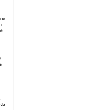
nhà
n
nh
i
à
.
 dụ