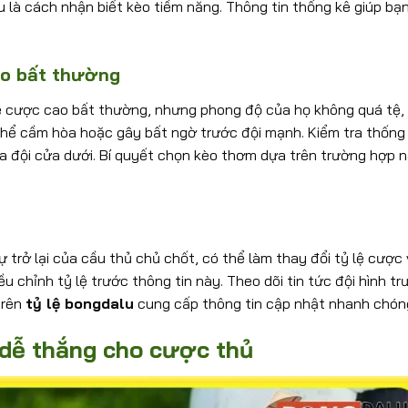
u là cách nhận biết kèo tiềm năng. Thông tin thống kê giúp bạ
ao bất thường
 lệ cược cao bất thường, nhưng phong độ của họ không quá tệ,
thể cầm hòa hoặc gây bất ngờ trước đội mạnh. Kiểm tra thống
ủa đội cửa dưới. Bí quyết chọn kèo thơm dựa trên trường hợp 
ự trở lại của cầu thủ chủ chốt, có thể làm thay đổi tỷ lệ cược
ều chỉnh tỷ lệ trước thông tin này. Theo dõi tin tức đội hình tr
trên
tỷ lệ bongdalu
cung cấp thông tin cập nhật nhanh chón
 dễ thắng cho cược thủ