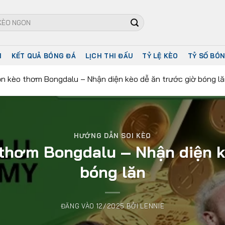
H
KẾT QUẢ BÓNG ĐÁ
LỊCH THI ĐẤU
TỶ LỆ KÈO
TỶ SỐ BÓ
ọn kèo thơm Bongdalu – Nhận diện kèo dễ ăn trước giờ bóng l
HƯỚNG DẪN SOI KÈO
 thơm Bongdalu – Nhận diện k
bóng lăn
ĐĂNG VÀO
12/2025
BỞI
LENNIE