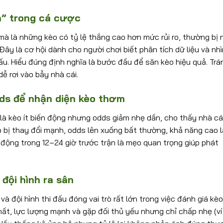
m” trong cá cược
mà là những kèo có tỷ lệ thắng cao hơn mức rủi ro, thường bị 
 Đây là cơ hội dành cho người chơi biết phân tích dữ liệu và nhì
 đấu. Hiểu đúng định nghĩa là bước đầu để săn kèo hiệu quả. Trá
ễ rơi vào bẫy nhà cái.
dds để nhận diện kèo thơm
à kèo ít biến động nhưng odds giảm nhẹ dần, cho thấy nhà cá
 bị thay đổi mạnh, odds lên xuống bất thường, khả năng cao l
 động trong 12–24 giờ trước trận là mẹo quan trọng giúp phát
 đội hình ra sân
và đội hình thi đấu đóng vai trò rất lớn trong việc đánh giá kèo
ất, lực lượng mạnh và gặp đối thủ yếu nhưng chỉ chấp nhẹ (ví