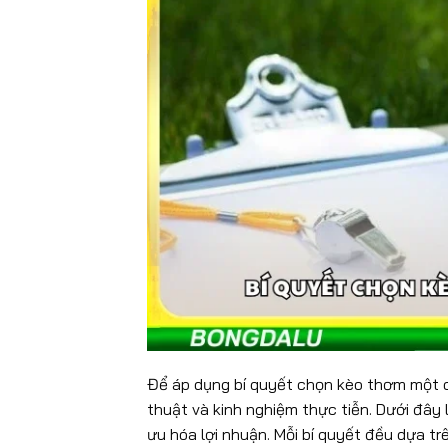
Để áp dụng bí quyết chọn kèo thơm một cá
thuật và kinh nghiệm thực tiễn. Dưới đây 
ưu hóa lợi nhuận. Mỗi bí quyết đều dựa trên