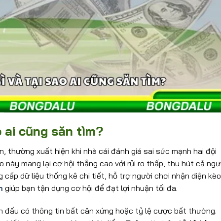
o ai cũng săn tìm?
n, thường xuất hiện khi nhà cái đánh giá sai sức mạnh hai đội
 này mang lại cơ hội thắng cao với rủi ro thấp, thu hút cả ngư
cấp dữ liệu thống kê chi tiết, hỗ trợ người chơi nhận diện kèo
m
giúp bạn tận dụng cơ hội để đạt lợi nhuận tối đa.
n đấu có thông tin bất cân xứng hoặc tỷ lệ cược bất thường.