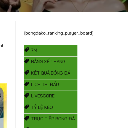
[bongdako_ranking_player_board]
n
nh.
7M
BẢNG XẾP HẠNG
KẾT QUẢ BÓNG ĐÁ
LịCH THI ĐẤU
LIVESCORE
TỶ LỆ KÈO
TRỰC TIẾP BÓNG ĐÁ