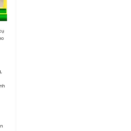
cụ
èo
,
ịnh
ân