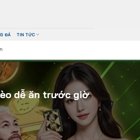
NG ĐÁ
TIN TỨC
ăn
èo dễ ăn trước giờ