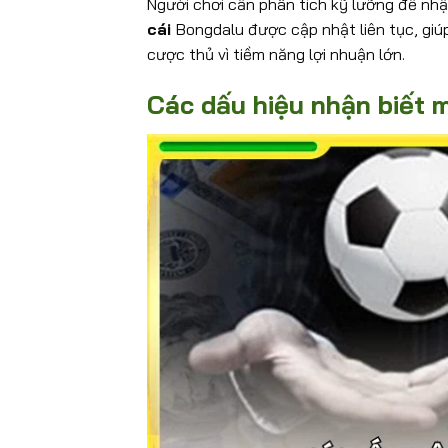
Người chơi cần phân tích kỹ lưỡng để nhậ
cái
Bongdalu được cập nhật liên tục, giú
cược thủ vì tiềm năng lợi nhuận lớn.
Các dấu hiệu nhận biết 