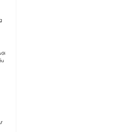
g
với
ếu
sự