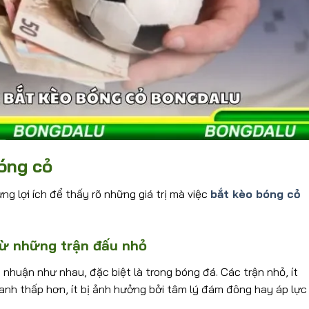
bóng cỏ
ng lợi ích để thấy rõ những giá trị mà việc
bắt kèo bóng cỏ
từ những trận đấu nhỏ
 nhuận như nhau, đặc biệt là trong bóng đá. Các trận nhỏ, ít
anh thấp hơn, ít bị ảnh hưởng bởi tâm lý đám đông hay áp lực