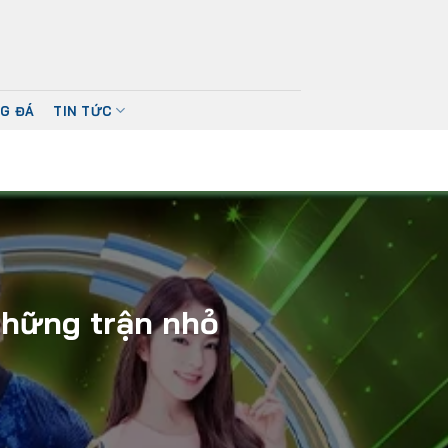
NG ĐÁ
TIN TỨC
những trận nhỏ