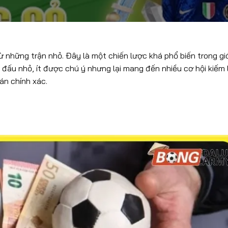
ừ những trận nhỏ. Đây là một chiến lược khá phổ biến trong gi
n đấu nhỏ, ít được chú ý nhưng lại mang đến nhiều cơ hội kiếm 
án chính xác.