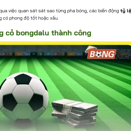
y qua việc quan sát sát sao từng pha bóng, các biến động
tỷ l
g có phong độ tốt hoặc xấu.
g cỏ bongdalu thành công