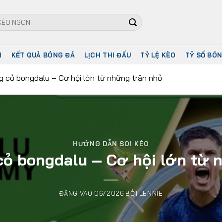
H
KẾT QUẢ BÓNG ĐÁ
LỊCH THI ĐẤU
TỶ LỆ KÈO
TỶ SỐ BÓ
g cỏ bongdalu – Cơ hội lớn từ những trận nhỏ
HƯỚNG DẪN SOI KÈO
cỏ bongdalu – Cơ hội lớn từ 
ĐĂNG VÀO
06/2026
BỞI
LENNIE