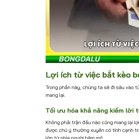
Lợi ích từ việc bắt kèo 
Trong phần này, chúng ta sẽ đi sâu vào từ
mang lại.
Tối ưu hóa khả năng kiếm lời 
Không phải trận đấu nào cũng mang lại lợi
được chú ý thường xuyên có tính cạnh tr
lớn từ phía người hâm mộ.