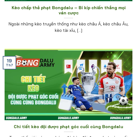
Kèo chấp thẻ phạt Bongdalu – Bí kíp chiến thắng mọi
ván cược
Ngoài những kèo truyền thống như kèo châu Á, kèo châu Âu,
kèo tài xỉu, [...]
19
Th7
Chi tiết kèo đội được phạt góc cuối cùng Bongdalu