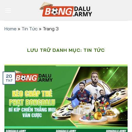
Bỏ
qua
nội
dung
Home
»
Tin Tức
»
Trang 3
LƯU TRỮ DANH MỤC:
TIN TỨC
20
Th7