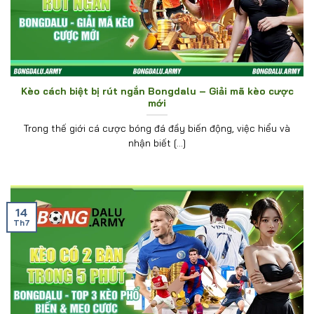
Kèo cách biệt bị rút ngắn Bongdalu – Giải mã kèo cược
mới
Trong thế giới cá cược bóng đá đầy biến động, việc hiểu và
nhận biết [...]
14
Th7